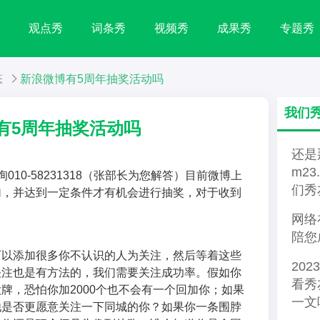
秀
观点秀
词条秀
视频秀
成果秀
专题秀
态
新浪微博有5周年抽奖活动吗
我们
有5周年抽奖活动吗
还是
m2
10-58231318（张部长为您解答）目前微博上
们秀
加，并达到一定条件才有机会进行抽奖，对于收到
网络
陪您
可以添加很多你不认识的人为关注，然后等着这些
20
关注也是有方法的，我们需要关注成功率。假如你
看秀
牌，恐怕你加2000个也不会有一个回加你；如果
一文
他是否更愿意关注一下同城的你？如果你一条围脖