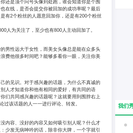
果你还是顶个问号头像到处跑，谁会知道你是个围
好也在线，是否会提交你被回加的成功率呢？最后
是有2个粉丝的人愿意回加你，还是有200个粉丝
00人为关注了，至少也有800人主动回加了。
脖的男性远大于女性，而美女头像总是能在众多头
会浪费他很多时间吧？能够多看你一眼，关注你美
自己的见识。对于感兴趣的话题，为什么不真诚的
后别人才知道你和他有相同的爱好，有共同的语
有你们共同感兴趣的话题呢？这就要用到围脖右上
谈论过该话题的人一一进行评论、转发。
我们
，没内容、没好的内容又如何吸引别人呢？什么才
议：少发无病呻吟的话，除非你大牌，一个字就引