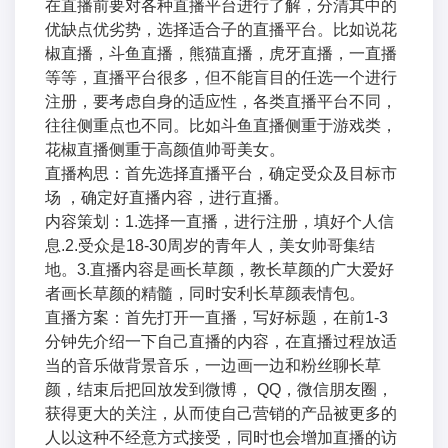
在直播前要对各种直播平台进行了解，分清其中的
优缺点优劣势，选择适合子的直播平台。比如说花
椒直播，斗鱼直播，熊猫直播，虎牙直播，一直播
等等，直播平台很多，但不能盲目的任选一个进行
注册，要考虑自身的适应性，各类直播平台不同，
往往侧重点也不同。比如斗鱼直播侧重于游戏类，
花椒直播侧重于高颜值帅哥美女。
直播构思：首先选择直播平台，确定受众及目标市
场 ，确定好直播内容，进行直播。
内容策划：1.选择一直播，进行注册，填好个人信
息.2.受众是18-30周岁的青年人，美女帅哥集结
地。3.直播内容是画长草颜，教长草颜的广大爱好
者画长草颜的精髓，同时安利长草颜表情包。
直播方案：首先打开一直播，写好标题，在前1-3
分钟先介绍一下自己直播的内容，在直播过程放适
当的音乐做背景音乐，一边画一边和粉丝聊长草
颜，结束后把回放发到微博， QQ，微信朋友圈，
获得更大的关注，从而使自己营销的产品被更多的
人以这种不经意方式接受，同时也会增加直播的访