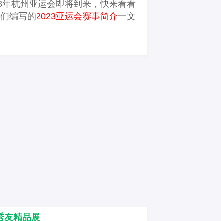
23年杭州亚运会即将到来，快来看看
友们编写的
2023亚运会赛事简介
一文
！
秀友精品展