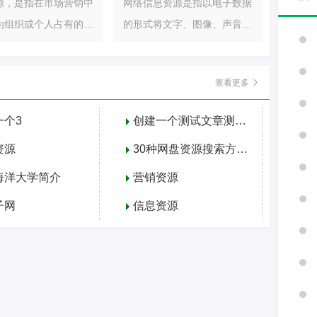
源，是指在市场营销中
网络信息资源是指以电子数据
为组织或个人占有的核
的形式将文字、图像、声音、
、经验积累、产品及个
动画等多种形式的信息存放在
、客户关系、市场
光盘等非印刷型的载体中
查看更多
一个3
创建一个测试文章测试1
资源
30种网盘资源搜索方法介绍
海洋大学简介
营销资源
子网
信息资源