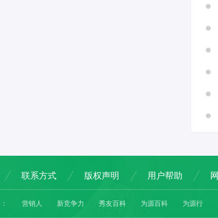
联系方式
版权声明
用户帮助
接：
营销人
新竞争力
秀友百科
为源百科
为源行