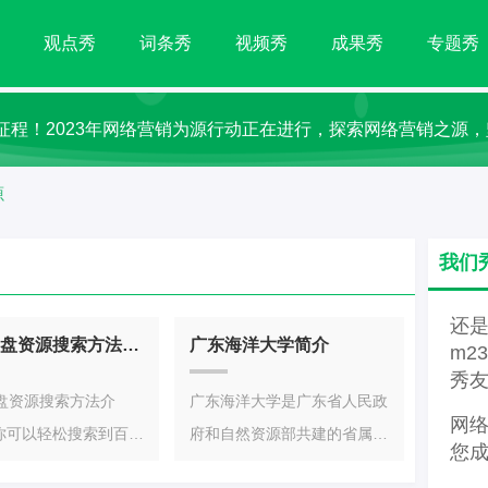
秀
观点秀
词条秀
视频秀
成果秀
专题秀
征程！2023年网络营销为源行动正在进行，探索网络营销之源
源
我们
还
30种网盘资源搜索方法介绍
广东海洋大学简介
m2
秀
网盘资源搜索方法介
广东海洋大学是广东省人民政
网
你可以轻松搜索到百度
府和自然资源部共建的省属重
您
360云盘、新浪微盘、
点建设大学，是一所多学科协