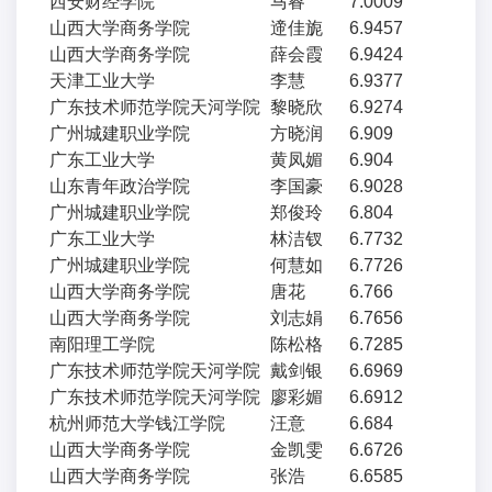
西安财经学院
马睿
7.0009
山西大学商务学院
遆佳旎
6.9457
山西大学商务学院
薛会霞
6.9424
天津工业大学
李慧
6.9377
广东技术师范学院天河学院
黎晓欣
6.9274
广州城建职业学院
方晓润
6.909
广东工业大学
黄凤媚
6.904
山东青年政治学院
李国豪
6.9028
广州城建职业学院
郑俊玲
6.804
广东工业大学
林洁钗
6.7732
广州城建职业学院
何慧如
6.7726
山西大学商务学院
唐花
6.766
山西大学商务学院
刘志娟
6.7656
南阳理工学院
陈松格
6.7285
广东技术师范学院天河学院
戴剑银
6.6969
广东技术师范学院天河学院
廖彩媚
6.6912
杭州师范大学钱江学院
汪意
6.684
山西大学商务学院
金凯雯
6.6726
山西大学商务学院
张浩
6.6585